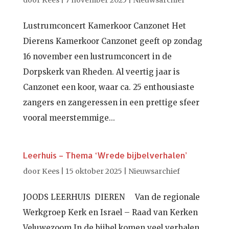
door
Kees
|
7 november 2025
|
Nieuwsarchief
Lustrumconcert Kamerkoor Canzonet Het
Dierens Kamerkoor Canzonet geeft op zondag
16 november een lustrumconcert in de
Dorpskerk van Rheden. Al veertig jaar is
Canzonet een koor, waar ca. 25 enthousiaste
zangers en zangeressen in een prettige sfeer
vooral meerstemmige...
Leerhuis – Thema ‘Wrede bijbelverhalen’
door
Kees
|
15 oktober 2025
|
Nieuwsarchief
JOODS LEERHUIS DIEREN Van de regionale
Werkgroep Kerk en Israel – Raad van Kerken
Veluwezoom In de bijbel komen veel verhalen