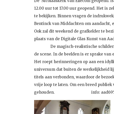
De Nicolaaskerk van Ellecom geopend. is 
12.00 uur tot 17.00 uur geopend. Het is 
te bekijken. Binnen vragen de indrukwek
Bentinck van Middachten om aandacht, 
Ook zal dit weekend de grafkelder te bezi
plaats van de Digitale Gla
De magisch-realistische schilderijen
de scene. In de beelden is er sprake va
Het roept herinneringen op aan een idyll
universum dat buiten de werkelijkheid lij
titels aan verbonden, waardoor de bezoe
vrije loop te laten. Om een breed publiek
gehouden. i
nfo: aad6