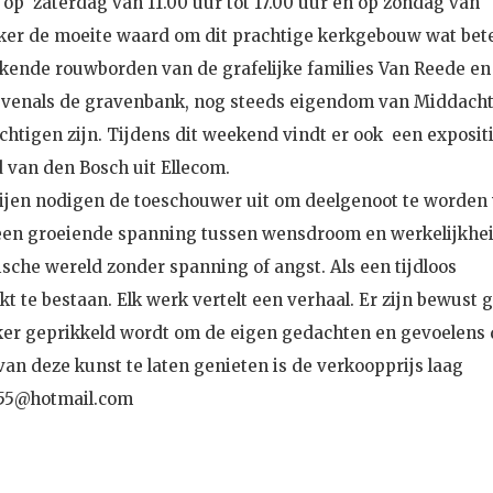
op zaterdag van 11.00 uur tot 17.00 uur en op zondag van
zeker de moeite waard om dit prachtige kerkgebouw wat bet
kende rouwborden van de grafelijke families Van Reede en
evenals de gravenbank, nog steeds eigendom van Middacht
chtigen zijn. Tijdens dit weekend vindt er ook een exposit
s Kunst van Aad van den Bosch uit Ellec
 nodigen de toeschouwer uit om deelgenoot te worden
n een groeiende spanning tussen wensdroom en werkelijkhei
ische wereld zonder spanning of angst. Als een tijdloos
kt te bestaan. Elk werk vertelt een verhaal. Er zijn bewust 
ker geprikkeld wordt om de eigen gedachten en gevoelens
 van deze kunst te laten genieten is de verkoopprijs laag
955@hotmail.com