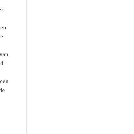
er
en.
ie
om.
 van
d.
geen
 de