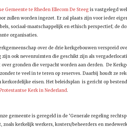
tse Gemeente te Rheden Ellecom De Steeg
is vastgelegd we
 zullen worden ingezet. Er zal plaats zijn voor ieder eigen
ijbels, sociaal-maatschappelijk en ethisch perspectief; d
nte organisaties.
kerkgemeenschap over de drie kerkgebouwen verspreid ove
g zijn ook nevenruimten die geschikt zijn als vergaderloc
kt over gronden die verpacht worden aan derden. De Kerkge
zonder te veel in te teren op reserves. Daarbij houdt ze re
n kerkordelijke eisen. Het beleidsplan is gericht op beste
Protestantse Kerk in Nederland
.
nze gemeente is geregeld in de ‘Generale regeling rechtspo
 zoals kerkelijk werkers, kosters/beheerders en medewerke