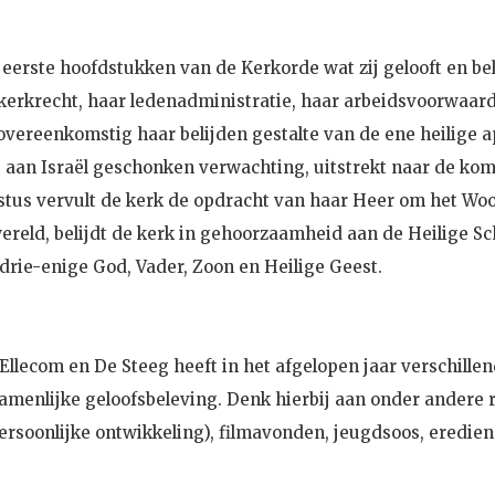
eerste hoofdstukken van de Kerkorde wat zij gelooft en beli
 kerkrecht, haar ledenadministratie, haar arbeidsvoorwaar
overeenkomstig haar belijden gestalte van de ene heilige 
 de aan Israël geschonken verwachting, uitstrekt naar de ko
stus vervult de kerk de opdracht van haar Heer om het Woo
ereld, belijdt de kerk in gehoorzaamheid aan de Heilige Sc
 drie-enige God, Vader, Zoon en Heilige Geest.
llecom en De Steeg heeft in het afgelopen jaar verschillen
menlijke geloofsbeleving. Denk hierbij aan onder andere 
persoonlijke ontwikkeling), filmavonden, jeugdsoos, eredi