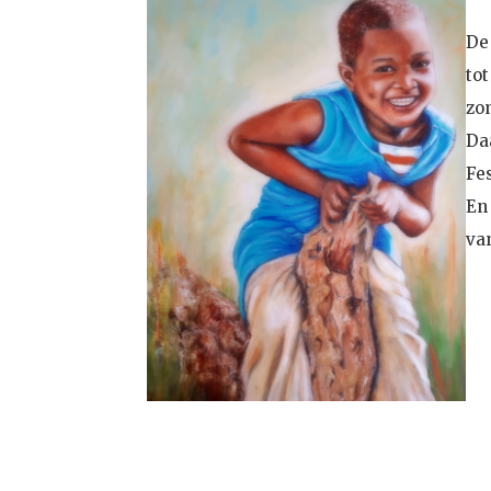
De
to
zo
Da
Fes
En
van