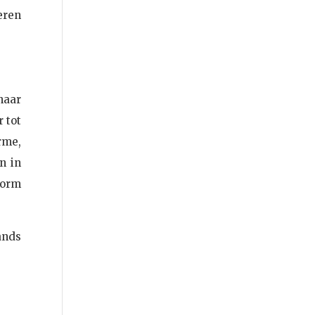
eren
haar
 tot
rme,
n in
vorm
ands