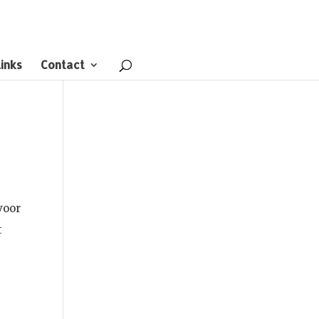
inks
Contact
voor
t