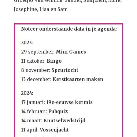
Groetjes van Wianda, Sander, Marjolein, Mark,
Josephine, Lisa en Sam
Noteer onderstaande data in je agenda:
2023:
29 september:
Mini Games
11 oktober:
Bingo
8 november:
Speurtocht
13 december:
Kerstkaarten maken
2024:
17 januari:
19e-eeuwse kermis
14 februari:
Pubquiz
14 maart:
Knutselwedstrijd
11 april:
Vossenjacht