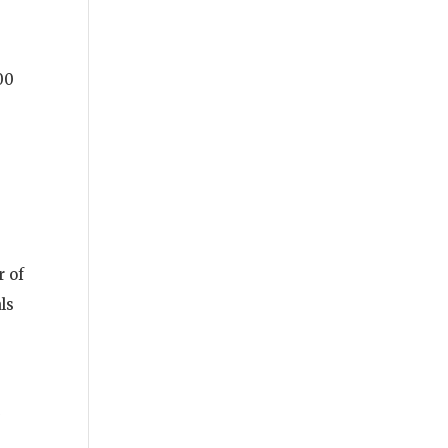
00
r of
ls
n