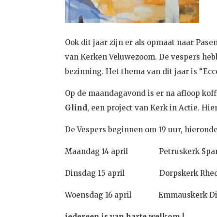
Ook dit jaar zijn er als opmaat naar Pase
van Kerken Veluwezoom. De vespers hebbe
bezinning. Het thema van dit jaar is “Ec
Op de maandagavond is er na afloop koff
Glind
, een project van Kerk in Actie. Hi
De Vespers beginnen om 19 uur, hieronde
Maandag 14 april Petruskerk S
Dinsdag 15 april Dorpskerk
Woensdag 16 april Emmausker
iedereen is van harte welkom !