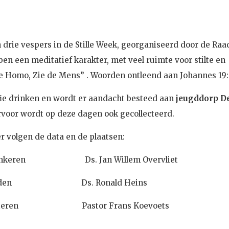
n drie vespers in de Stille Week, georganiseerd door de Raa
n een meditatief karakter, met veel ruimte voor stilte en
ce Homo, Zie de Mens” . Woorden ontleend aan Johannes 19:
ie drinken en wordt er aandacht besteed aan
jeugddorp D
ervoor wordt op deze dagen ook gecollecteerd.
r volgen de data en de plaatsen:
pankeren Ds. Jan Willem Overvliet
 Rheden Ds. Ronald Heins
k Dieren Pastor Frans Koevoets