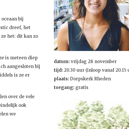
 oceaan bij
stic dreef, het
 ze het: dit kan zo
e is meteen diep
datum:
vrijdag 28 november
ich aangesloten bij
tijd:
20.30 uur (inloop vanaf 20.15 
ddels is ze er
plaats:
Dorpskerk Rheden
toegang:
gratis
len over de vele
eindelijk ook
delen we