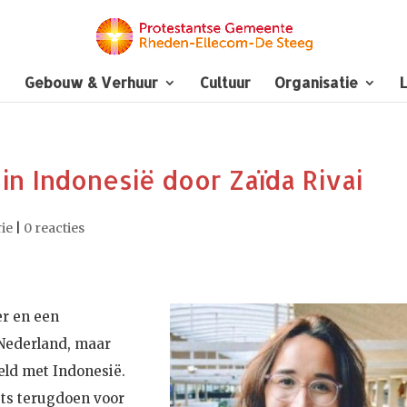
Gebouw & Verhuur
Cultuur
Organisatie
L
in Indonesië door Zaïda Rivai
ie
|
0 reacties
er en een
 Nederland, maar
oeld met Indonesië.
iets terugdoen voor