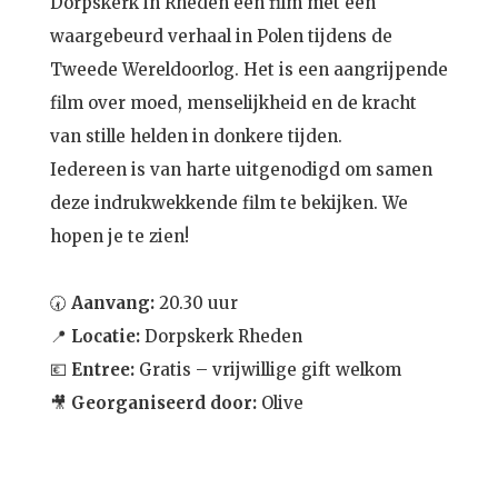
Dorpskerk in Rheden een film met een
waargebeurd verhaal in Polen tijdens de
Tweede Wereldoorlog. Het is een aangrijpende
film over moed, menselijkheid en de kracht
van stille helden in donkere tijden.
Iedereen is van harte uitgenodigd om samen
deze indrukwekkende film te bekijken. We
hopen je te zien!
🕢
Aanvang:
20.30 uur
📍
Locatie:
Dorpskerk Rheden
💶
Entree:
Gratis – vrijwillige gift welkom
🎥
Georganiseerd door:
Olive