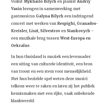
Violist
Mykhailo Bilych
en pianist
Andriy
Vasin
brengen in samenwerking met
gastmusicus
Galyna Bilych
een indringend
concert met werken van
Respighi, Granados-
Kreisler, Liszt, Silvestrov
en
Stankovych
–
een muzikale brug tussen
West-Europa en
Oekraïne
.
In hun thuisland is muziek een levensader:
een uiting van culturele identiteit, een bron
van troost en een stem voor menselijkheid.
Met hun bezielde spel weten deze musici
telkens weer te raken en laten zij het publiek
kennismaken met een rijke, vaak onbekende
klankwereld.