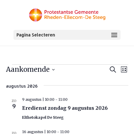
Pagina Selecteren
Aankomende
Zoeken
Ev
Evenementen
Evene
Lijst
Selecteer
we
Zoeke
augustus 2026
een
nav
datum.
en
9 augustus | 10:00
-
11:00
ZO
9
Eredienst zondag 9 augustus 2026
weerg
Elthetokapel De Steeg
naviga
16 augustus | 10:00
-
11:00
ZO