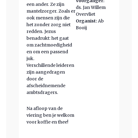
Voorganger:
een ander. Ze zijn
ds. Jan Willem
mantelzorger. Zoals er
Overvliet
ook mensen zijn die
Organist:
Ab
het zonder zorg niet
Booij
redden. Jezus
benadrukt: het gaat
om zachtmoedigheid
en om een passend
juk.
Verschillende leideren
zijn aangedragen
door de
afscheidnemende
ambtsdragers.
Na afloop van de
viering ben je welkom
voor koffie en thee!