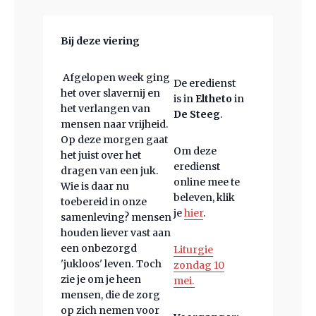
Bij deze viering
Afgelopen week ging
De eredienst
het over slavernij en
is in
Eltheto
in
het verlangen van
De Steeg
.
mensen naar vrijheid.
Op deze morgen gaat
Om deze
het juist over het
eredienst
dragen van een juk.
online mee te
Wie is daar nu
beleven, klik
toebereid in onze
je
hier
.
samenleving? mensen
houden liever vast aan
een onbezorgd
Liturgie
'jukloos' leven. Toch
zondag 10
zie je om je heen
mei.
mensen, die de zorg
op zich nemen voor