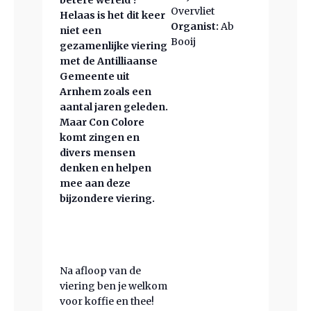
betere wereld ?
Overvliet
Helaas is het dit keer
Organist:
Ab
niet een
Booij
gezamenlijke viering
met de Antilliaanse
Gemeente uit
Arnhem zoals een
aantal jaren geleden.
Maar Con Colore
komt zingen en
divers mensen
denken en helpen
mee aan deze
bijzondere viering.
Na afloop van de
viering ben je welkom
voor koffie en thee!