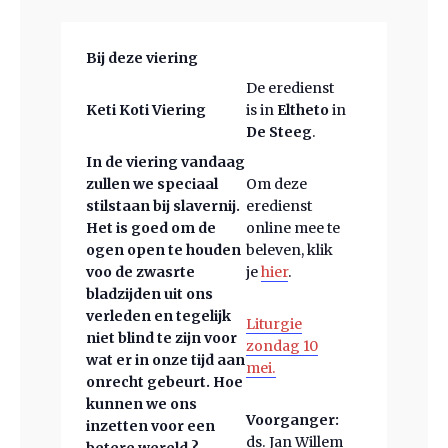
Bij deze viering
De eredienst
Keti Koti Viering
is in
Eltheto
in
De Steeg
.
In de viering vandaag
zullen we speciaal
Om deze
stilstaan bij slavernij.
eredienst
Het is goed om de
online mee te
ogen open te houden
beleven, klik
voo de zwasrte
je
hier
.
bladzijden uit ons
verleden en tegelijk
Liturgie
niet blind te zijn voor
zondag 10
wat er in onze tijd aan
mei.
onrecht gebeurt. Hoe
kunnen we ons
Voorganger:
inzetten voor een
ds. Jan Willem