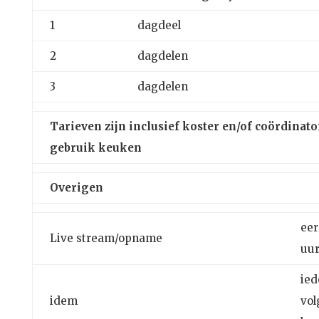
1
dagdeel
2
dagdelen
3
dagdelen
Tarieven zijn inclusief koster en/of coördinato
gebruik keuken
Overigen
eer
Live stream/opname
uu
ied
idem
vo