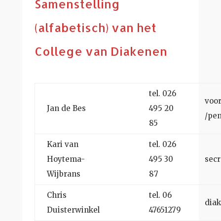
Samenstelling
(alfabetisch) van het
College van Diakenen
tel. 026
voor
Jan de Bes
495 20
/pe
85
Kari van
tel. 026
Hoytema-
495 30
secr
Wijbrans
87
Chris
tel. 06
dia
Duisterwinkel
47651279