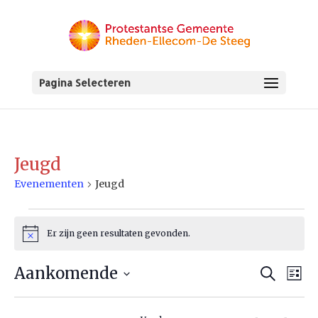
Pagina Selecteren
Jeugd
Evenementen
Jeugd
Evenementen
Er zijn geen resultaten gevonden.
Bericht
Aankomende
Zoeken
Ev
Evene
Lijst
Selecteer
we
Zoeke
een