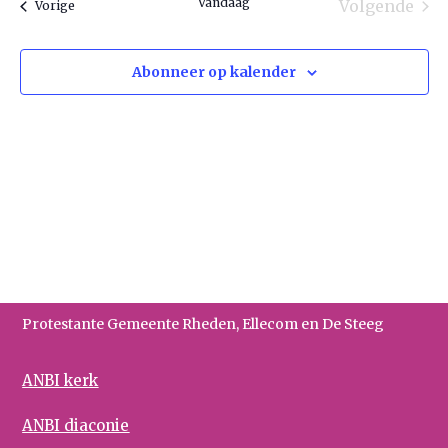
Vandaag
Volgende
Evenementen
Vorige
nav
Eveneme
datum.
en
Abonneer op kalender
weerg
naviga
Protestante Gemeente Rheden, Ellecom en De Steeg
ANBI kerk
ANBI diaconie